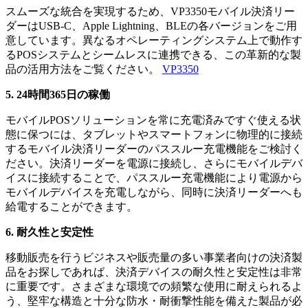
スムーズな統合を実現するため、VP3350モバイル決済リー
ダーはUSB-C、Apple Lightning、BLEの各バージョンをご用
意しています。異なるオペレーティングシステム上で動作す
るPOSシステムとシームレスに連携できる、この革新的な製
品の活用方法をご覧ください。
VP3350
5. 24時間365日の稼働
モバイルPOSソリューションを常に充電済みですぐ使える状
態に保つには、タブレットやスマートフォンに物理的に接続
するモバイル決済リーダーのパススルー充電機能をご検討く
ださい。決済リーダーを電源に接続し、さらにモバイルデバ
イスに接続することで、パススルー充電機能により電源から
モバイルデバイスを充電しながら、同時に決済リーダーへも
給電することができます。
6. 耐久性と安定性
移動販売を行うビジネスや販売量の多い事業者向けの決済製
品をお探しであれば、決済デバイスの耐久性と安定性は非常
に重要です。さまざまな環境での頻繁な使用に耐えられるよ
う、堅牢な構造と十分な防水・耐衝撃性能を備えた製品が必