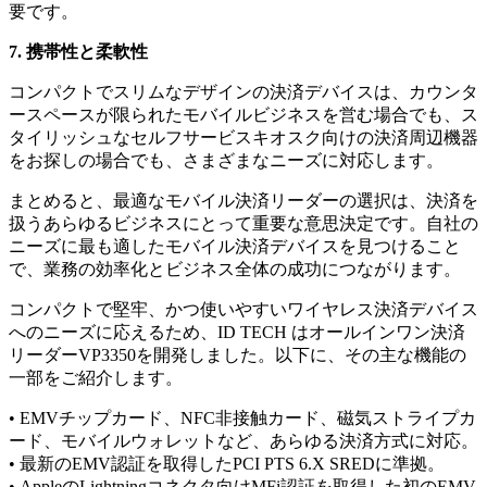
要です。
7. 携帯性と柔軟性
コンパクトでスリムなデザインの決済デバイスは、カウンタ
ースペースが限られたモバイルビジネスを営む場合でも、ス
タイリッシュなセルフサービスキオスク向けの決済周辺機器
をお探しの場合でも、さまざまなニーズに対応します。
まとめると、最適なモバイル決済リーダーの選択は、決済を
扱うあらゆるビジネスにとって重要な意思決定です。自社の
ニーズに最も適したモバイル決済デバイスを見つけること
で、業務の効率化とビジネス全体の成功につながります。
コンパクトで堅牢、かつ使いやすいワイヤレス決済デバイス
へのニーズに応えるため、ID TECH はオールインワン決済
リーダーVP3350を開発しました。以下に、その主な機能の
一部をご紹介します。
• EMVチップカード、NFC非接触カード、磁気ストライプカ
ード、モバイルウォレットなど、あらゆる決済方式に対応。
• 最新のEMV認証を取得したPCI PTS 6.X SREDに準拠。
• AppleのLightningコネクタ向けMFi認証を取得した初のEMV