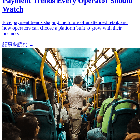
Payment Trends Every Operator Should
Watch
Five payment trends shaping the future of unattended retail, and
how operators can choose a platform built to grow with their
business.
記事を読む
→