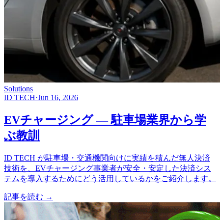
Solutions
ID TECH
·
Jun 16, 2026
EVチャージング ― 駐車場業界から学
ぶ教訓
ID TECH が駐車場・交通機関向けに実績を積んだ無人決済
技術を、EVチャージング事業者が安全・安定した決済シス
テムを導入するためにどう活用しているかをご紹介します。
記事を読む
→