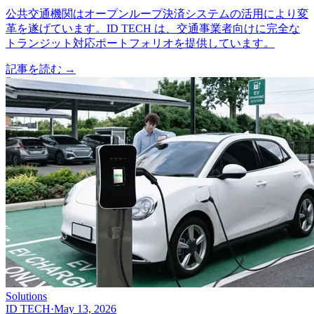
公共交通機関はオープンループ決済システムの活用により変
革を遂げています。ID TECH は、交通事業者向けに完全な
トランジット対応ポートフォリオを提供しています。
記事を読む
→
Solutions
ID TECH
·
May 13, 2026