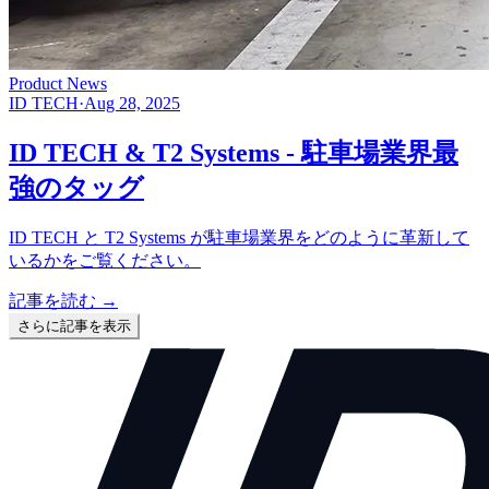
Product News
ID TECH
·
Aug 28, 2025
ID TECH & T2 Systems - 駐車場業界最
強のタッグ
ID TECH と T2 Systems が駐車場業界をどのように革新して
いるかをご覧ください。
記事を読む
→
さらに記事を表示