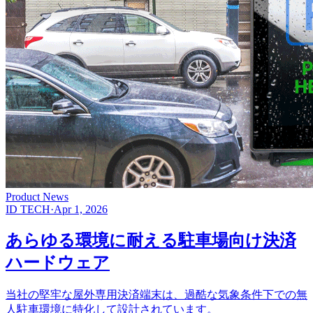
Product News
ID TECH
·
Apr 1, 2026
あらゆる環境に耐える駐車場向け決済
ハードウェア
当社の堅牢な屋外専用決済端末は、過酷な気象条件下での無
人駐車環境に特化して設計されています。