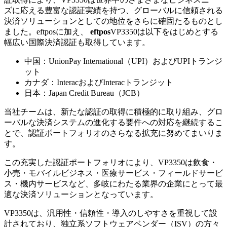
ズに応える豊富な認証実績を持つ、グローバルに信頼される
決済ソリューションとしての地位をさらに確固たるものとし
ました。eftposに加え、
eftpos
VP3350は以下をはじめとする
幅広い国際決済認証も取得しています。
中国：UnionPay International（UPI）およびUPIトランジ
ット
カナダ：InteracおよびInteracトランジット
日本：Japan Credit Bureau（JCB）
当社チームは、新たな認証の取得に積極的に取り組み、グロ
ーバルな決済システムの進化する要件への対応を継続するこ
とで、認証ポートフォリオのさらなる拡充に努めてまいりま
す。
この充実した認証ポートフォリオにより、VP3350は飲食・
小売・モバイルビジネス・医療サービス・フィールドサービ
ス・機内サービスなど、多岐にわたる業界の企業にとって最
適な決済ソリューションとなっています。
VP3350は、汎用性・信頼性・導入のしやすさを重視して設
計されており、独立系ソフトウェアベンダー（ISV）の方々