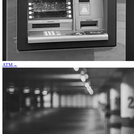
ATM
→