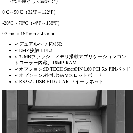
ード代替機として最適です。
0℃～50℃（32°F～122°F）
-20°C～70°C（-4°F～158°F）
97 mm × 167 mm × 43 mm
✓
デュアルヘッドMSR
✓
EMV接触 L1/L2
✓
32MBフラッシュメモリ搭載アプリケーションコン
トローラー内蔵、16MB RAM
✓
オプション:ID TECH SmartPIN L80 PCI 5.x PINパッド
✓
オプション:外付けSAMスロットボード
✓
RS232 / USB HID / UART / イーサネット