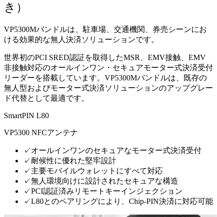
き）
VP5300Mバンドルは、駐車場、交通機関、券売シーンにお
ける効果的な無人決済ソリューションです。
世界初のPCI SRED認証を取得したMSR、EMV接触、EMV
非接触対応のオールインワン・セキュアモーター式決済受付
リーダーを搭載しています。VP5300Mバンドルは、既存の
無人型およびモーター式決済ソリューションのアップグレー
ド代替として最適です。
SmartPIN L80
VP5300 NFCアンテナ
✓
オールインワンのセキュアなモーター式決済受付
✓
耐候性に優れた堅牢設計
✓
主要モバイルウォレットにすべて対応
✓
無人環境向けに設計されたセキュアな構造
✓
PCI認証済みリモートキーインジェクション
✓
L80とのペアリングにより、Chip-PIN決済に対応可能