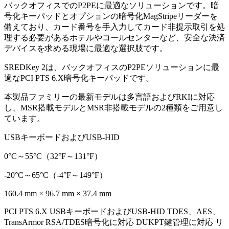
バックオフィスでのP2PEに最適なソリューションです。暗
号化キーパッドとオプションの暗号化MagStripeリーダーを
備えており、カード番号を手入力してカード非提示取引を処
理する必要があるホテルやコールセンターなど、安全な決済
デバイスを求める現場に最適な選択肢です。
SREDKey 2は、バックオフィスのP2PEソリューションに最
適なPCI PTS 6.X暗号化キーパッドです。
本製品ファミリーの最新モデルは多言語およびRKIに対応
し、MSR搭載モデルとMSR非搭載モデルの2種類をご用意し
ています。
USBキーボードおよびUSB-HID
0°C～55°C（32°F～131°F）
-20°C～65°C（-4°F～149°F）
160.4 mm × 96.7 mm × 37.4 mm
PCI PTS 6.X USBキーボードおよびUSB-HID TDES、AES、
TransArmor RSA/TDES暗号化に対応 DUKPT鍵管理に対応 リ