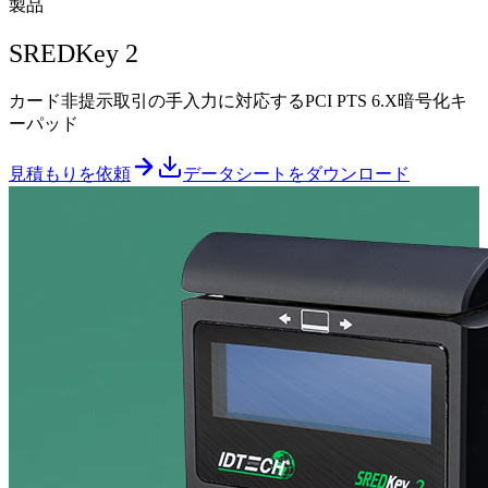
製品
SREDKey 2
カード非提示取引の手入力に対応するPCI PTS 6.X暗号化キ
ーパッド
見積もりを依頼
データシートをダウンロード