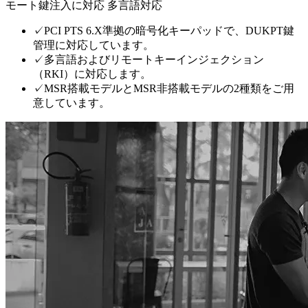
モート鍵注入に対応 多言語対応
✓
PCI PTS 6.X準拠の暗号化キーパッドで、DUKPT鍵
管理に対応しています。
✓
多言語およびリモートキーインジェクション
（RKI）に対応します。
✓
MSR搭載モデルとMSR非搭載モデルの2種類をご用
意しています。