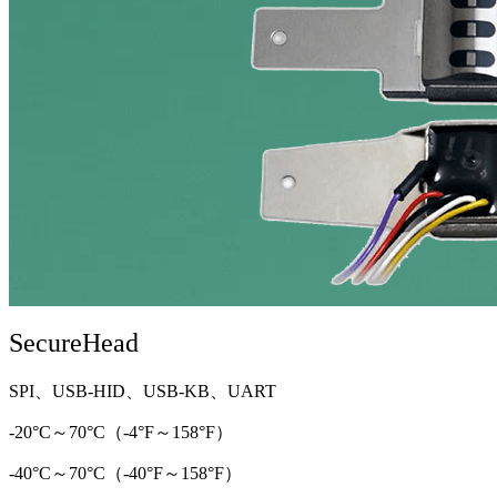
SecureHead
SPI、USB-HID、USB-KB、UART
-20°C～70°C（-4°F～158°F）
-40°C～70°C（-40°F～158°F）