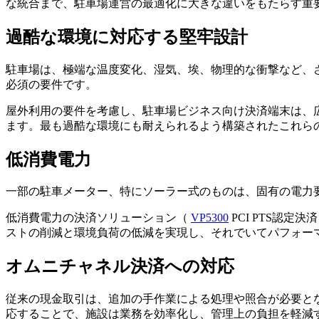
な統合まで、駐車場運営の最適化に大きな違いをもたらす重
過酷な環境に対応する堅牢設計
駐車場は、極端な温度変化、湿気、埃、物理的な衝撃など、
必須の要件です。
屋外利用の要件を考慮し、駐車場ビジネス向け決済端末は、広い
ます。最も過酷な環境にも耐えられるよう構築されたこれら
低消費電力
一部の駐車メーター、特にソーラー式のものは、固有の電力
低消費電力の決済ソリューション（
VP5300
PCI PTS認
ストの削減と環境負荷の低減を実現し、それでいてパフォー
オムニチャネル決済への対応
従来の現金取引は、追加の手作業による処理や照合が必要と
応することで、施設は業務を効率化し、管理上の負担を軽減