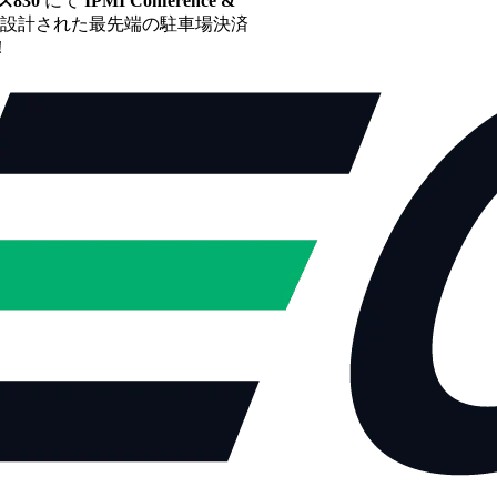
830
にて
IPMI Conference &
設計された最先端の駐車場決済
！