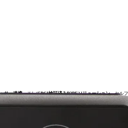
ッサー連携
、そして
PCI検証済みP2PEソリューション
。セル