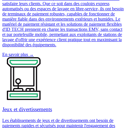
satisfaire leurs clients. Que ce soit dans des couloirs express
automatisés ou des espaces de lavage en libre-service, ils ont besoin
de terminaux de paiement robustes, capables de fonctionner de
manière fiable dans des environnements extérieurs et humides. Le
matériel de paiement résistant et les solutions de paiement flexibles
d'ID TECH prennent en charge les transactions EMV, sans contact
et par portefeuille mobile, permettant aux exploitants de stations de
lavage d'offrir une expérience client pratique tout en maximisant la
disponibilité des équipements.
En savoir plus
→
Jeux et divertissements
Les établissements de jeux et de divertissements ont besoin de
paiements rapides et sécurisés pour maintenir l'engagement des