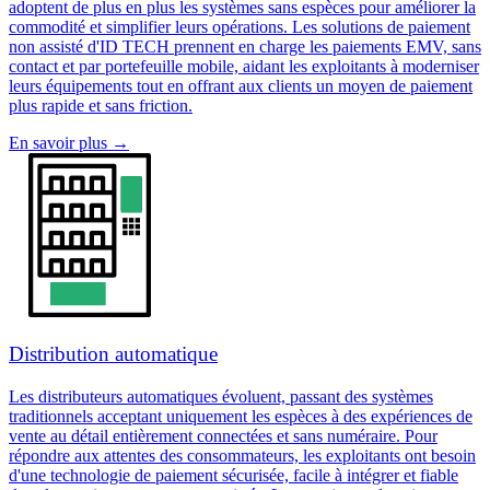
adoptent de plus en plus les systèmes sans espèces pour améliorer la
commodité et simplifier leurs opérations. Les solutions de paiement
non assisté d'ID TECH prennent en charge les paiements EMV, sans
contact et par portefeuille mobile, aidant les exploitants à moderniser
leurs équipements tout en offrant aux clients un moyen de paiement
plus rapide et sans friction.
En savoir plus
→
Distribution automatique
Les distributeurs automatiques évoluent, passant des systèmes
traditionnels acceptant uniquement les espèces à des expériences de
vente au détail entièrement connectées et sans numéraire. Pour
répondre aux attentes des consommateurs, les exploitants ont besoin
d'une technologie de paiement sécurisée, facile à intégrer et fiable