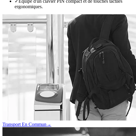
✓
Équipé d'un clavier PIN compact et de touches tactiles
ergonomiques.
Transport En Commun
→