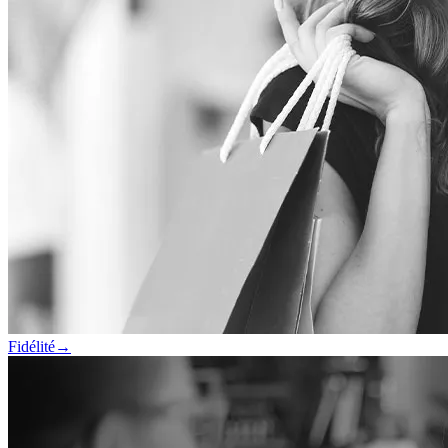
Fidélité
→