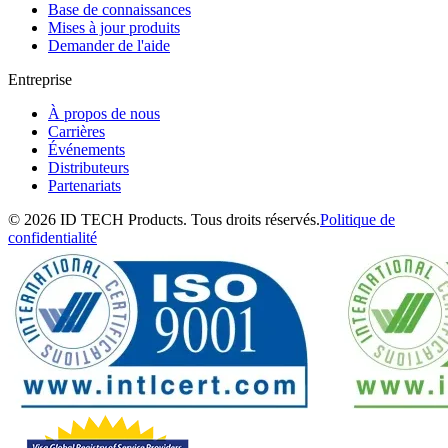
Base de connaissances
Mises à jour produits
Demander de l'aide
Entreprise
À propos de nous
Carrières
Événements
Distributeurs
Partenariats
© 2026 ID TECH Products. Tous droits réservés.
Politique de
confidentialité