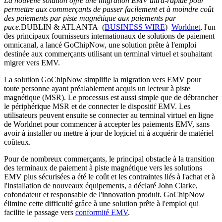
La nouvelle solution offre une migration EMV ultra-rapide pour
permettre aux commerçants de passer facilement et à moindre coût
des paiements par piste magnétique aux paiements par
puce.
DUBLIN & ATLANTA–(
BUSINESS WIRE
)–
Worldnet
, l'un
des principaux fournisseurs internationaux
de solutions de paiement
omnicanal, a lancé GoChipNow, une solution prête à l'emploi
destinée aux commerçants utilisant un terminal virtuel et souhaitant
migrer vers EMV.
La solution GoChipNow simplifie la migration vers EMV pour
toute personne ayant préalablement acquis un lecteur à piste
magnétique (MSR). Le processus est aussi simple que de débrancher
le périphérique MSR et de connecter le dispositif EMV. Les
utilisateurs peuvent ensuite se connecter au terminal virtuel en ligne
de Worldnet pour commencer à accepter les paiements EMV, sans
avoir à installer ou mettre à jour de logiciel ni à acquérir de matériel
coûteux.
Pour de nombreux commerçants, le principal obstacle à la transition
des terminaux de paiement à piste magnétique vers les solutions
EMV plus sécurisées a été le coût et les contraintes liés à l'achat et à
l'installation de nouveaux équipements, a déclaré John Clarke,
cofondateur et responsable de l'innovation produit. GoChipNow
élimine cette difficulté grâce à une solution prête à l'emploi qui
facilite le passage vers
conformité EMV
.