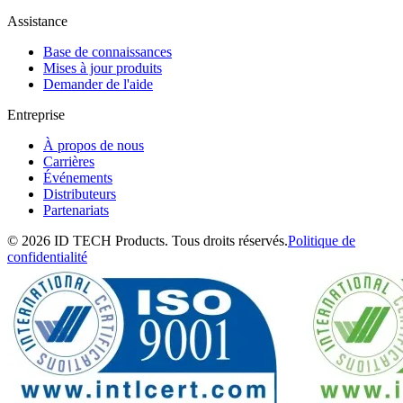
Assistance
Base de connaissances
Mises à jour produits
Demander de l'aide
Entreprise
À propos de nous
Carrières
Événements
Distributeurs
Partenariats
© 2026 ID TECH Products. Tous droits réservés.
Politique de
confidentialité