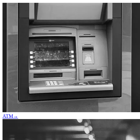
ATM
→