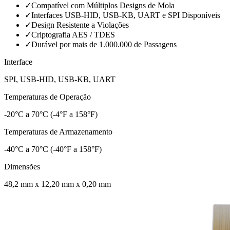
✓
Compatível com Múltiplos Designs de Mola
✓
Interfaces USB-HID, USB-KB, UART e SPI Disponíveis
✓
Design Resistente a Violações
✓
Criptografia AES / TDES
✓
Durável por mais de 1.000.000 de Passagens
Interface
SPI, USB-HID, USB-KB, UART
Temperaturas de Operação
-20°C a 70°C (-4°F a 158°F)
Temperaturas de Armazenamento
-40°C a 70°C (-40°F a 158°F)
Dimensões
48,2 mm x 12,20 mm x 0,20 mm