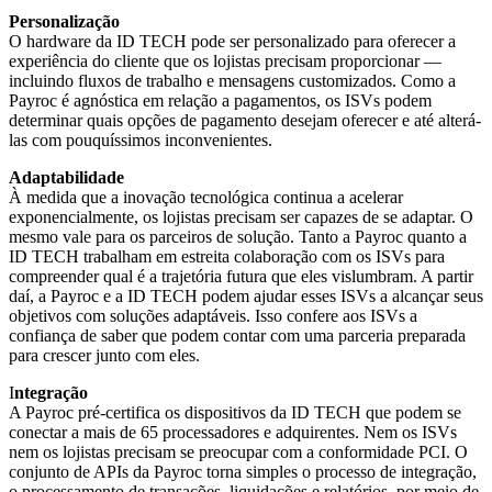
Personalização
O hardware da ID TECH pode ser personalizado para oferecer a
experiência do cliente que os lojistas precisam proporcionar —
incluindo fluxos de trabalho e mensagens customizados. Como a
Payroc é agnóstica em relação a pagamentos, os ISVs podem
determinar quais opções de pagamento desejam oferecer e até alterá-
las com pouquíssimos inconvenientes.
Adaptabilidade
À medida que a inovação tecnológica continua a acelerar
exponencialmente, os lojistas precisam ser capazes de se adaptar. O
mesmo vale para os parceiros de solução. Tanto a Payroc quanto a
ID TECH trabalham em estreita colaboração com os ISVs para
compreender qual é a trajetória futura que eles vislumbram. A partir
daí, a Payroc e a ID TECH podem ajudar esses ISVs a alcançar seus
objetivos com soluções adaptáveis. Isso confere aos ISVs a
confiança de saber que podem contar com uma parceria preparada
para crescer junto com eles.
I
ntegração
A Payroc pré-certifica os dispositivos da ID TECH que podem se
conectar a mais de 65 processadores e adquirentes. Nem os ISVs
nem os lojistas precisam se preocupar com a conformidade PCI. O
conjunto de APIs da Payroc torna simples o processo de integração,
o processamento de transações, liquidações e relatórios, por meio de