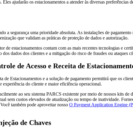
s. Eles ajudarão os estacionamentos a atender às diversas preferências d
ando a segurança uma prioridade absoluta. As instalações de pagament
nização que validam as práticas de proteção de dados e autorização.
or de estacionamentos contam com as mais recentes tecnologias e certi
os dados dos clientes e a mitigação do risco de fraudes ou ataques ci
ntrole de Acesso e Receita de Estacionamen
ita de Estacionamentos e a solução de pagamento permitirá que os client
experiência do cliente e maior eficiência operacional.
facilmente ao seu sistema PARCS existente por meio de nossos kits de 
tual sem custos elevados de atualização ou tempo de inatividade. Forn
. Você também pode aproveitar nosso
O Payment Application Engine (
njeção de Chaves