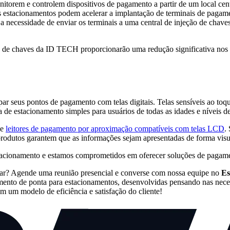
torem e controlem dispositivos de pagamento a partir de um local cent
os estacionamentos podem acelerar a implantação de terminais de pagam
 necessidade de enviar os terminais a uma central de injeção de chave
a de chaves da ID TECH proporcionarão uma redução significativa nos c
r seus pontos de pagamento com telas digitais. Telas sensíveis ao toq
cia de estacionamento simples para usuários de todas as idades e níveis 
e
leitores de pagamento por aproximação compatíveis com telas LCD
.
rodutos garantem que as informações sejam apresentadas de forma visual
acionamento e estamos comprometidos em oferecer soluções de pagame
mar? Agende uma reunião presencial e converse com nossa equipe no
Es
nto de ponta para estacionamentos, desenvolvidas pensando nas neces
m um modelo de eficiência e satisfação do cliente!