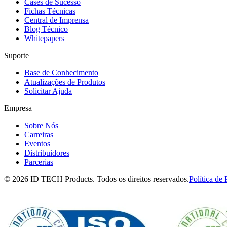
Cases de Sucesso
Fichas Técnicas
Central de Imprensa
Blog Técnico
Whitepapers
Suporte
Base de Conhecimento
Atualizações de Produtos
Solicitar Ajuda
Empresa
Sobre Nós
Carreiras
Eventos
Distribuidores
Parcerias
© 2026 ID TECH Products. Todos os direitos reservados.
Política de