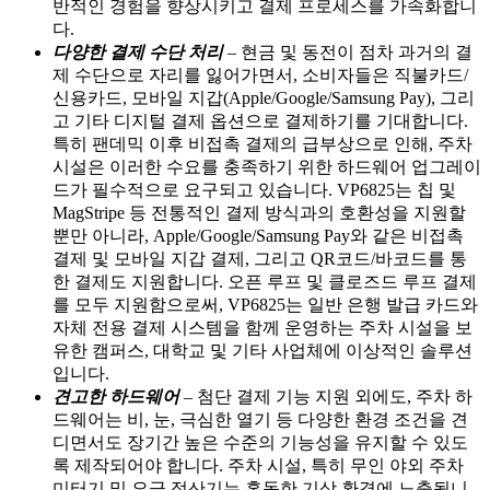
반적인 경험을 향상시키고 결제 프로세스를 가속화합니
다.
다양한 결제 수단 처리
– 현금 및 동전이 점차 과거의 결
제 수단으로 자리를 잃어가면서, 소비자들은 직불카드/
신용카드, 모바일 지갑(Apple/Google/Samsung Pay), 그리
고 기타 디지털 결제 옵션으로 결제하기를 기대합니다.
특히 팬데믹 이후 비접촉 결제의 급부상으로 인해, 주차
시설은 이러한 수요를 충족하기 위한 하드웨어 업그레이
드가 필수적으로 요구되고 있습니다. VP6825는 칩 및
MagStripe 등 전통적인 결제 방식과의 호환성을 지원할
뿐만 아니라, Apple/Google/Samsung Pay와 같은 비접촉
결제 및 모바일 지갑 결제, 그리고 QR코드/바코드를 통
한 결제도 지원합니다. 오픈 루프 및 클로즈드 루프 결제
를 모두 지원함으로써, VP6825는 일반 은행 발급 카드와
자체 전용 결제 시스템을 함께 운영하는 주차 시설을 보
유한 캠퍼스, 대학교 및 기타 사업체에 이상적인 솔루션
입니다.
견고한 하드웨어
– 첨단 결제 기능 지원 외에도, 주차 하
드웨어는 비, 눈, 극심한 열기 등 다양한 환경 조건을 견
디면서도 장기간 높은 수준의 기능성을 유지할 수 있도
록 제작되어야 합니다. 주차 시설, 특히 무인 야외 주차
미터기 및 요금 정산기는 혹독한 기상 환경에 노출됩니