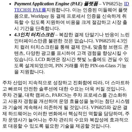
Payment Application Engine (PAE) 플랫폼
– VP6825는
ID
TECH의 PAE를
지원합니다. 이는 인증된 미들웨어 플랫
폼으로, Worldpay 등 결제 프로세서 인증을 신속하게 취
득할 수 있도록 지원하여 비용을 크게 절감하고 시장 출
시 기간을 단축합니다.
4.3인치 터치스크린
– 복잡한 결제 단말기나 반응이 느린
인터페이스만큼 불편한 것은 없습니다. VP6825의 4.3인
치 컬러 터치스크린을 통해 결제 안내, 맞춤형 브랜드 콘
텐츠, 다양한 광고를 표시하여 고객 경험을 향상시킬 수
있습니다. LCD 화면은 장시간 햇빛 노출에도 견딜 수 있
도록 설계되었으며, PIN 거래를 위한 PIN-on-Glass 기능
을 지원합니다.
주차 산업이 지속적으로 성장하고 진화함에 따라, 더 스마트하
고 빠르며 안전한 솔루션에 대한 수요는 더욱 커질 것입니다.
주차 건물, 대학 캠퍼스, PARCS는 주차 프로세스를 간소화하
고 사용자 경험을 개선하며 운영 효율성을 높이는 첨단 시스템
과 기술에 계속해서 의존하게 될 것입니다. VP6825와 같은 결
제 하드웨어는 이러한 변화에서 핵심적인 역할을 담당하며, 주
차 운영사가 늘어나는 주차 관리의 수요와 복잡성에 효과적으
로 대응할 수 있도록 필요한 기술을 제공할 것입니다.