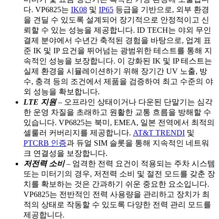
다. VP6825는
IK08
및
IP65
등급을 기반으로, 외부 환경
을 견딜 수 있도록 설계되어 장기적으로 안정적이고 신
뢰할 수 있는 성능을 제공합니다. ID TECH는 야외 무인
결제 분야에서 수년간 축적된 경험을 바탕으로, 업계 표
준 IK 및 IP 요건을 뛰어넘는 광범위한 테스트를 통해 지
속적인 성능을 보장합니다. 이 강화된 IK 및 IP 테스트는
실제 환경을 시뮬레이션하기 위해 장기간 UV 노출, 방
수, 충격 등의 조건에서 제품을 검증하여 최고 수준의 야
외 성능을 확보합니다.
LTE 지원
– 오프라인 상태이거나 다운된 단말기는 심각
한 운영 차질을 초래하고 원활한 교통 흐름을 방해할 수
있습니다. VP6825는 북미, EMEA, 일본 전역에서 최적의
셀룰러 커버리지를 제공합니다.
AT&T TRENDI
및
PTCRB 인증
과 듀얼 SIM 슬롯을 통해 지속적인 네트워
크 연결성을 보장합니다.
저전력 소비
– 엄격한 전력 요건이 적용되는 주차 시스템
또는 미터기의 경우, 저전력 소비 및 절전 모드를 갖춘 장
치를 확보하는 것은 간과하기 쉬운 중요한 요소입니다.
VP6825는 전반적인 전력 사용량을 관리하고 장치가 최
적의 상태로 작동할 수 있도록 다양한 전력 관리 모드를
제공합니다.