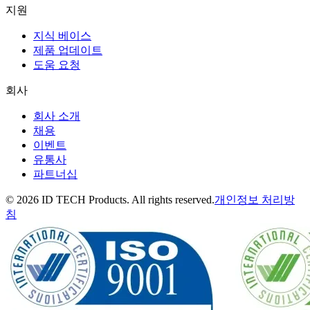
지원
지식 베이스
제품 업데이트
도움 요청
회사
회사 소개
채용
이벤트
유통사
파트너십
© 2026 ID TECH Products. All rights reserved.
개인정보 처리방
침