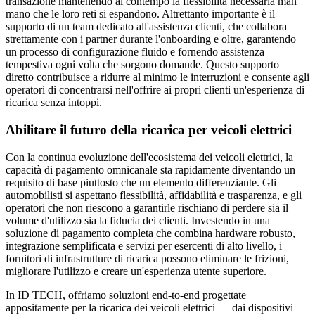
transazione mantenendo al contempo la flessibilità necessaria man
mano che le loro reti si espandono. Altrettanto importante è il
supporto di un team dedicato all'assistenza clienti, che collabora
strettamente con i partner durante l'onboarding e oltre, garantendo
un processo di configurazione fluido e fornendo assistenza
tempestiva ogni volta che sorgono domande. Questo supporto
diretto contribuisce a ridurre al minimo le interruzioni e consente agli
operatori di concentrarsi nell'offrire ai propri clienti un'esperienza di
ricarica senza intoppi.
Abilitare il futuro della ricarica per veicoli elettrici
Con la continua evoluzione dell'ecosistema dei veicoli elettrici, la
capacità di pagamento omnicanale sta rapidamente diventando un
requisito di base piuttosto che un elemento differenziante. Gli
automobilisti si aspettano flessibilità, affidabilità e trasparenza, e gli
operatori che non riescono a garantirle rischiano di perdere sia il
volume d'utilizzo sia la fiducia dei clienti. Investendo in una
soluzione di pagamento completa che combina hardware robusto,
integrazione semplificata e servizi per esercenti di alto livello, i
fornitori di infrastrutture di ricarica possono eliminare le frizioni,
migliorare l'utilizzo e creare un'esperienza utente superiore.
In ID TECH, offriamo soluzioni end-to-end progettate
appositamente per la ricarica dei veicoli elettrici — dai dispositivi