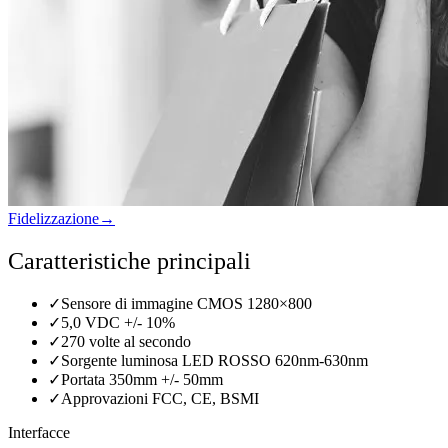
Fidelizzazione
→
Caratteristiche principali
✓
Sensore di immagine CMOS 1280×800
✓
5,0 VDC +/- 10%
✓
270 volte al secondo
✓
Sorgente luminosa LED ROSSO 620nm-630nm
✓
Portata 350mm +/- 50mm
✓
Approvazioni FCC, CE, BSMI
Interfacce