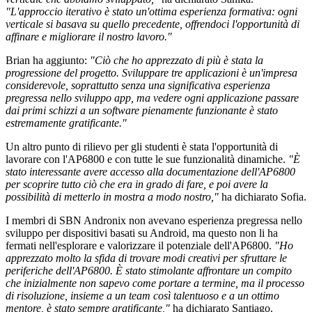
"L'approccio iterativo è stato un'ottima esperienza formativa: ogni
verticale si basava su quello precedente, offrendoci l'opportunità di
affinare e migliorare il nostro lavoro."
Brian ha aggiunto:
"Ciò che ho apprezzato di più è stata la
progressione del progetto. Sviluppare tre applicazioni è un'impresa
considerevole, soprattutto senza una significativa esperienza
pregressa nello sviluppo app, ma vedere ogni applicazione passare
dai primi schizzi a un software pienamente funzionante è stato
estremamente gratificante."
Un altro punto di rilievo per gli studenti è stata l'opportunità di
lavorare con l'AP6800 e con tutte le sue funzionalità dinamiche.
"È
stato interessante avere accesso alla documentazione dell'AP6800
per scoprire tutto ciò che era in grado di fare, e poi avere la
possibilità di metterlo in mostra a modo nostro,"
ha dichiarato Sofia.
I membri di SBN Andronix non avevano esperienza pregressa nello
sviluppo per dispositivi basati su Android, ma questo non li ha
fermati nell'esplorare e valorizzare il potenziale dell'AP6800.
"Ho
apprezzato molto la sfida di trovare modi creativi per sfruttare le
periferiche dell'AP6800. È stato stimolante affrontare un compito
che inizialmente non sapevo come portare a termine, ma il processo
di risoluzione, insieme a un team così talentuoso e a un ottimo
mentore, è stato sempre gratificante,"
ha dichiarato Santiago.