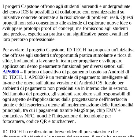
I progetti Capstone offrono agli studenti laureandi e undergraduate
del corso ICS la possibilità di collaborare con organizzazioni su
iniziative concrete orientate alla risoluzione di problemi reali. Questi
progetti non solo consentono alle aziende di esplorare nuove idee o
sviluppare prototipi proof-of-concept, ma forniscono agli studenti
una preziosa esperienza pratica e un significativo passo avanti nel
loro percorso professionale.
Per avviare il progetto Capstone, ID TECH ha proposto un'iniziativa
che offrisse agli studenti un'opportunità pratica stimolante e ricca di
sfide, invitandoli a lavorare in team per progettare e sviluppare
applicazioni demo pienamente funzionali per diversi settori sull'
AP6800
– il primo dispositivo di pagamento basato su Android di
ID TECH. L'AP6800 è un terminale di pagamento intelligente all-
in-one che opera sull'ultima versione di Android OS, ideale per
ambienti di pagamento non presidiati sia in interno che in esterno.
Nell'ambito del progetto, gli studenti sarebbero stati responsabili di
ogni aspetto dell'applicazione: dalla progettazione dell'interfaccia
utente e dell'esperienza utente all'implementazione delle funzionalità
principali, tra cui i pagamenti tramite MagStripe, chip EMV e
contactless NFC, nonché l'integrazione di tecnologie per
fotocamera, codice QR e touchscreen.
ID TECH ha realizzato un breve video di presentazione che