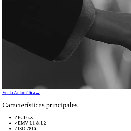
Venta Automática
→
Características principales
✓
PCI 6.X
✓
EMV L1 & L2
✓
ISO 7816