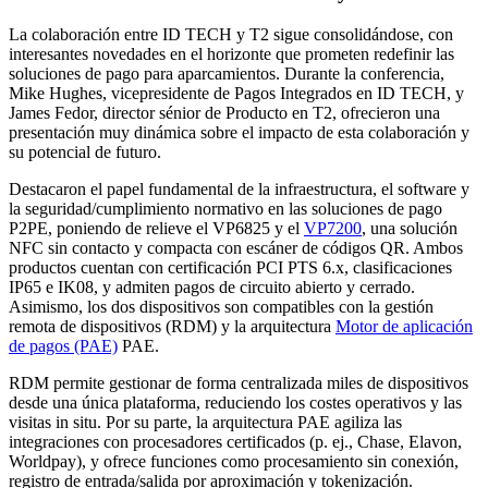
La colaboración entre ID TECH y T2 sigue consolidándose, con
interesantes novedades en el horizonte que prometen redefinir las
soluciones de pago para aparcamientos. Durante la conferencia,
Mike Hughes, vicepresidente de Pagos Integrados en ID TECH, y
James Fedor, director sénior de Producto en T2, ofrecieron una
presentación muy dinámica sobre el impacto de esta colaboración y
su potencial de futuro.
Destacaron el papel fundamental de la infraestructura, el software y
la seguridad/cumplimiento normativo en las soluciones de pago
P2PE, poniendo de relieve el VP6825 y el
VP7200
, una solución
NFC sin contacto y compacta con escáner de códigos QR. Ambos
productos cuentan con certificación PCI PTS 6.x, clasificaciones
IP65 e IK08, y admiten pagos de circuito abierto y cerrado.
Asimismo, los dos dispositivos son compatibles con la gestión
remota de dispositivos (RDM) y la arquitectura
Motor de aplicación
de pagos (PAE)
PAE.
RDM permite gestionar de forma centralizada miles de dispositivos
desde una única plataforma, reduciendo los costes operativos y las
visitas in situ. Por su parte, la arquitectura PAE agiliza las
integraciones con procesadores certificados (p. ej., Chase, Elavon,
Worldpay), y ofrece funciones como procesamiento sin conexión,
registro de entrada/salida por aproximación y tokenización.