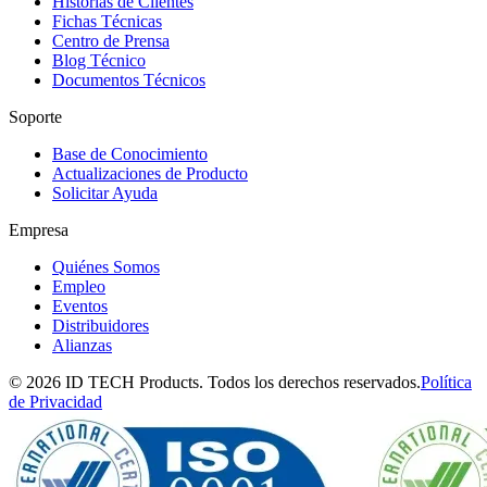
Historias de Clientes
Fichas Técnicas
Centro de Prensa
Blog Técnico
Documentos Técnicos
Soporte
Base de Conocimiento
Actualizaciones de Producto
Solicitar Ayuda
Empresa
Quiénes Somos
Empleo
Eventos
Distribuidores
Alianzas
© 2026 ID TECH Products. Todos los derechos reservados.
Política
de Privacidad