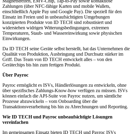
Magnetstreifen, EMV-Chip, Tap-to-Pay sowie kontaktlose
Zahlungen (über NFC-fähige Karten und mobile Wallets,
einschließlich Apple Pay und Google Pay). Die speziell für den
Einsatz im Freien und in unbeaufsichtigten Umgebungen
konzipierten Produkte von ID TECH sind robustisiert und
widerstehen widrigen Witterungsbedingungen, extremen
Temperaturen, Staub- und Wassereinwirkung sowie physischen
Einwirkungen.
Da ID TECH seine Geräte selbst herstellt, hat das Unternehmen die
Qualität von Produktion, Ausbringung und Durchsatz stärker im
Griff. Das Team von ID TECH entwickelt alles – von den
Gerätechips bis hin zum fertigen Produkt.
Über Payroc
Payroc ermöglicht es ISVs, Händlerlösungen zu entwickeln, ohne
über spezifisches Zahlungs-Know-how verfügen zu müssen. ISVs
können einfach die API-Suite von Payroc nutzen, um sämtliche
Prozesse abzuwickeln – vom Onboarding über die
Transaktionsverarbeitung bis hin zu Abrechnungen und Reporting.
Wie ID TECH und Payroc unbeaufsichtigte Lösungen
vereinfachen
Im gemeinsamen Einsatz bieten ID TECH und Payroc ISVs